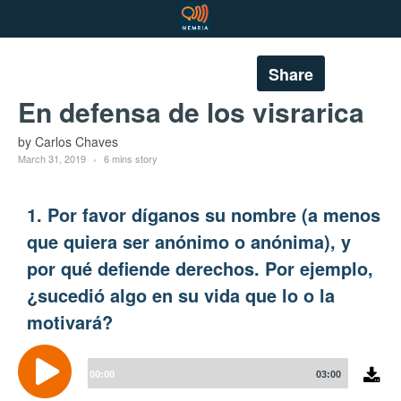
Share
En defensa de los visrarica
by Carlos Chaves
March 31, 2019
6 mins story
1. Por favor díganos su nombre (a menos
que quiera ser anónimo o anónima), y
por qué defiende derechos. Por ejemplo,
¿sucedió algo en su vida que lo o la
motivará?
Audio
Player
00:00
03:00